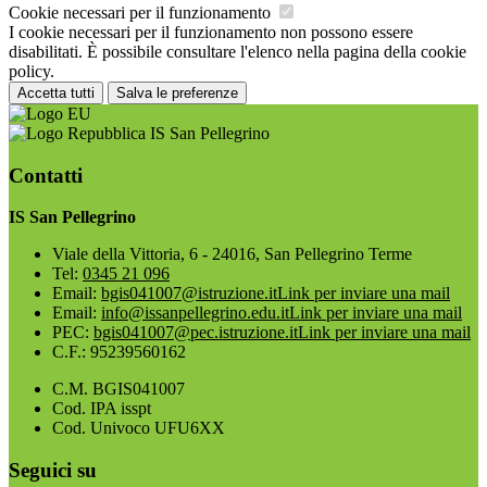
Cookie necessari per il funzionamento
I cookie necessari per il funzionamento non possono essere
disabilitati. È possibile consultare l'elenco nella pagina della cookie
policy.
Accetta tutti
Salva le preferenze
IS San Pellegrino
Contatti
IS San Pellegrino
Viale della Vittoria, 6 - 24016, San Pellegrino Terme
Tel:
0345 21 096
Email:
bgis041007@istruzione.it
Link per inviare una mail
Email:
info@issanpellegrino.edu.it
Link per inviare una mail
PEC:
bgis041007@pec.istruzione.it
Link per inviare una mail
C.F.: 95239560162
C.M. BGIS041007
Cod. IPA isspt
Cod. Univoco UFU6XX
Seguici su