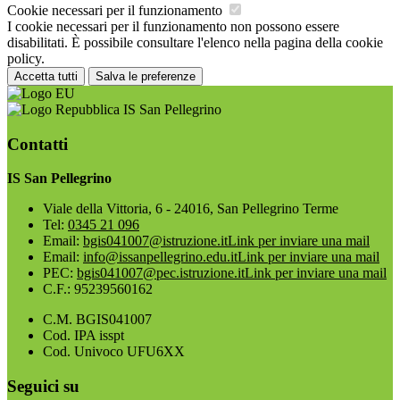
Cookie necessari per il funzionamento
I cookie necessari per il funzionamento non possono essere
disabilitati. È possibile consultare l'elenco nella pagina della cookie
policy.
Accetta tutti
Salva le preferenze
IS San Pellegrino
Contatti
IS San Pellegrino
Viale della Vittoria, 6 - 24016, San Pellegrino Terme
Tel:
0345 21 096
Email:
bgis041007@istruzione.it
Link per inviare una mail
Email:
info@issanpellegrino.edu.it
Link per inviare una mail
PEC:
bgis041007@pec.istruzione.it
Link per inviare una mail
C.F.: 95239560162
C.M. BGIS041007
Cod. IPA isspt
Cod. Univoco UFU6XX
Seguici su