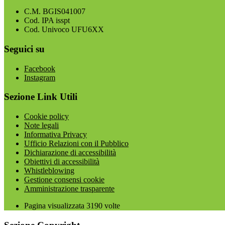
C.M. BGIS041007
Cod. IPA isspt
Cod. Univoco UFU6XX
Seguici su
Facebook
Instagram
Sezione Link Utili
Cookie policy
Note legali
Informativa Privacy
Ufficio Relazioni con il Pubblico
Dichiarazione di accessibilità
Obiettivi di accessibilità
Whistleblowing
Gestione consensi cookie
Amministrazione trasparente
Pagina visualizzata
3190
volte