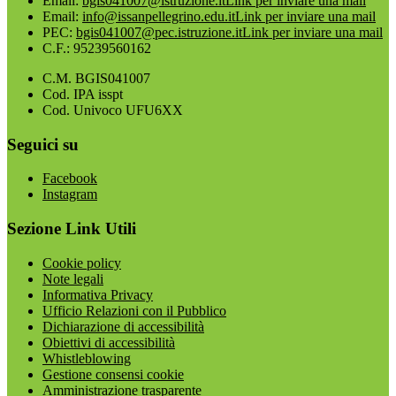
Email:
bgis041007@istruzione.it
Link per inviare una mail
Email:
info@issanpellegrino.edu.it
Link per inviare una mail
PEC:
bgis041007@pec.istruzione.it
Link per inviare una mail
C.F.: 95239560162
C.M. BGIS041007
Cod. IPA isspt
Cod. Univoco UFU6XX
Seguici su
Facebook
Instagram
Sezione Link Utili
Cookie policy
Note legali
Informativa Privacy
Ufficio Relazioni con il Pubblico
Dichiarazione di accessibilità
Obiettivi di accessibilità
Whistleblowing
Gestione consensi cookie
Amministrazione trasparente