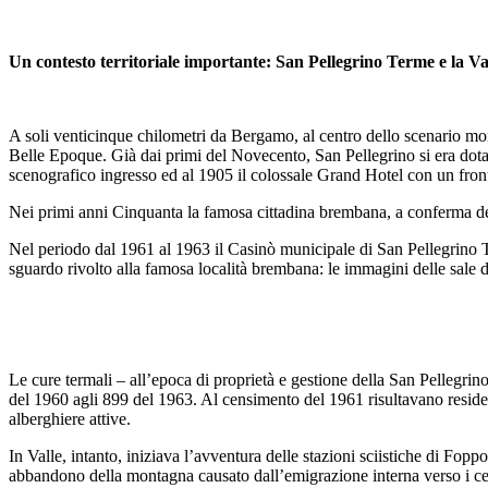
Un contesto territoriale importante: San Pellegrino Terme e la 
A soli venticinque chilometri da Bergamo, al centro dello scenario mon
Belle Epoque. Già dai primi del Novecento, San Pellegrino si era dotata
scenografico ingresso ed al 1905 il colossale Grand Hotel con un front
Nei primi anni Cinquanta la famosa cittadina brembana, a conferma del
Nel periodo dal 1961 al 1963 il Casinò municipale di San Pellegrino Ter
sguardo rivolto alla famosa località brembana: le immagini delle sale 
Le cure termali – all’epoca di proprietà e gestione della San Pellegrin
del 1960 agli 899 del 1963. Al censimento del 1961 risultavano residen
alberghiere attive.
In Valle, intanto, iniziava l’avventura delle stazioni sciistiche di Fop
abbandono della montagna causato dall’emigrazione interna verso i centr