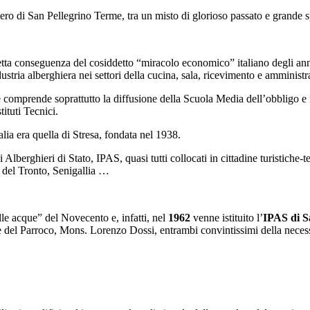
ghiero di San Pellegrino Terme, tra un misto di glorioso passato e grande s
 diretta conseguenza del cosiddetto “miracolo economico” italiano degli an
dustria alberghiera nei settori della cucina, sala, ricevimento e amministr
 comprende soprattutto la diffusione della Scuola Media dell’obbligo e il
tituti Tecnici.
lia era quella di Stresa, fondata nel 1938.
ali Alberghieri di Stato, IPAS, quasi tutti collocati in cittadine turist
del Tronto, Senigallia …
 acque” del Novecento e, infatti, nel
1962
venne istituito l’
IPAS di S
el Parroco, Mons. Lorenzo Dossi, entrambi convintissimi della necessità