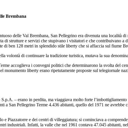
Valle Brembana
tuoso delle Val Brembana, San Pellegrino era divenuta una località di m
 di strutture e servizi che stupivano i visitatori e che contribuivano a
e di ben 128 metri in splendido stile liberty che si affaccia sul fiume B
la volontà di continuare la tradizione turistica, mutava la sua denomi
me accoglieva i convegni politici che determinarono la svolta del centro-
del monumento liberty erano ripetutamente proposte sul telegiornale naz
o S.p.A. – erano in perdita, ma viaggiava molto forte l’imbottigliamento
ti a San Pellegrino Terme 4.436 abitanti, quello del 1971 ne avrebbe con
polo e Piazzatorre e dei centri di villeggiatura; si cominciava a compren
i industriali. Infatti, la valle che nel 1961 contava 47.045 abitanti, ne