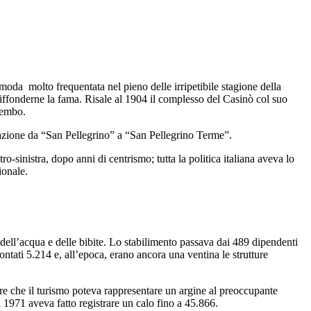
oda molto frequentata nel pieno delle irripetibile stagione della
 diffonderne la fama. Risale al 1904 il complesso del Casinò col suo
rembo.
nazione da “San Pellegrino” a “San Pellegrino Terme”.
sinistra, dopo anni di centrismo; tutta la politica italiana aveva lo
ionale.
 dell’acqua e delle bibite. Lo stabilimento passava dai 489 dipendenti
tati 5.214 e, all’epoca, erano ancora una ventina le strutture
dere che il turismo poteva rappresentare un argine al preoccupante
l 1971 aveva fatto registrare un calo fino a 45.866.