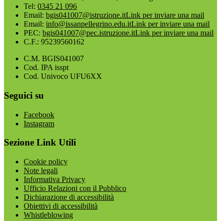
Tel:
0345 21 096
Email:
bgis041007@istruzione.it
Link per inviare una mail
Email:
info@issanpellegrino.edu.it
Link per inviare una mail
PEC:
bgis041007@pec.istruzione.it
Link per inviare una mail
C.F.: 95239560162
C.M. BGIS041007
Cod. IPA isspt
Cod. Univoco UFU6XX
Seguici su
Facebook
Instagram
Sezione Link Utili
Cookie policy
Note legali
Informativa Privacy
Ufficio Relazioni con il Pubblico
Dichiarazione di accessibilità
Obiettivi di accessibilità
Whistleblowing