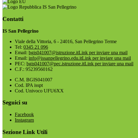
IS San Pellegrino
Contatti
IS San Pellegrino
Viale della Vittoria, 6 - 24016, San Pellegrino Terme
Tel:
0345 21 096
Email:
bgis041007@istruzione.it
Link per inviare una mail
Email:
info@issanpellegrino.edu.it
Link per inviare una mail
PEC:
bgis041007@pec.istruzione.it
Link per inviare una mail
C.F.: 95239560162
C.M. BGIS041007
Cod. IPA isspt
Cod. Univoco UFU6XX
Seguici su
Facebook
Instagram
Sezione Link Utili