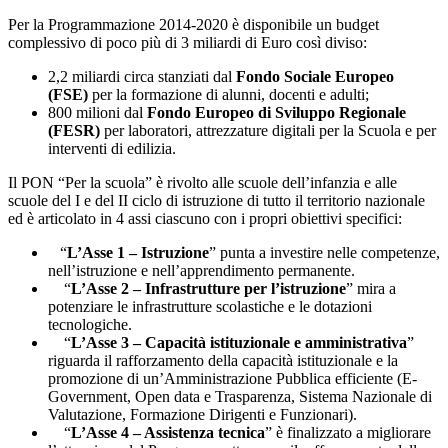
Per la Programmazione 2014-2020 è disponibile un budget
complessivo di poco più di 3 miliardi di Euro così diviso:
2,2 miliardi circa stanziati dal
Fondo Sociale Europeo
(FSE)
per la formazione di alunni, docenti e adulti;
800 milioni dal
Fondo Europeo di Sviluppo Regionale
(FESR)
per laboratori, attrezzature digitali per la Scuola e per
interventi di edilizia.
Il PON “Per la scuola” è rivolto alle scuole dell’infanzia e alle
scuole del I e del II ciclo di istruzione di tutto il territorio nazionale
ed è articolato in 4 assi ciascuno con i propri obiettivi specifici:
“
L’Asse 1 – Istruzione
” punta a investire nelle competenze,
nell’istruzione e nell’apprendimento permanente.
“
L’Asse 2 – Infrastrutture per l’istruzione
” mira a
potenziare le infrastrutture scolastiche e le dotazioni
tecnologiche.
“
L’Asse 3 – Capacità istituzionale e amministrativa
”
riguarda il rafforzamento della capacità istituzionale e la
promozione di un’Amministrazione Pubblica efficiente (E-
Government, Open data e Trasparenza, Sistema Nazionale di
Valutazione, Formazione Dirigenti e Funzionari).
“
L’Asse 4 – Assistenza tecnica
” è finalizzato a migliorare