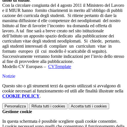
titolo di studio
.
Con la circolare congiunta del 4 agosto 2011 il Ministero del Lavoro
e il MIUR hanno fornito chiarimenti in merito all’obbligo di pubbli
cazione dei curricula degli studenti. Si ritiene pertanto di dare la
massima diffusione d elle competenze dei neodiplomati del nostro
Istituto al fine di favorire l’incontro tra domanda ed offerta di
lavoro. A tal fine sarà a breve creato nel sito istituzionale
dell’Istituto un apposito spazio dedicato alla pubblicazione dei
curriculum vitae degli studenti neodiplomati. Si chiede, pertanto,
agli studenti interessati di compilare un curriculum vitae in
formato europeo (il cui modello è scaricabile di seguito).
Successivamente verranno fornite indicazioni per l’invio dello stesso
al fine di provvedere alla pubblicazione.
Modello CV Europass –
CVTemplate
Notizie
Questo sito o gli strumenti terzi da questo utilizzati si avvalgono di
cookie necessari al funzionamento ed utili alle finalità illustrate nella
COOKIE POLICY
.
Personalizza
Rifiuta tutti
i cookies
Accetta tutti
i cookies
Gestione cookie
In questa schermata è possibile scegliere quali cookie consentire.
I cookie necessari sono quelli che consentono il funzionamento della