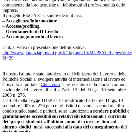
competenze da loro acquisite e i fabbisogni di professionalità delle
imprese.
Il progetto FIxO YEI si suddivide in 4 fasi:
– Accoglienza/informazione
– Accesso/profiling
– Orientamento di II Livello
– Accompagnamento al lavoro
Link al video di presentazione dell’iniziativa:
http://www.garanziagiovani.gov.it/_layouts/15/MLPSYG/Pages/Vide
Id=29
Il nostro Istituto è stato autorizzato dal Ministero del Lavoro e delle
Politiche Sociali a svolgere attività di intermediazione al lavoro ed
è iscritto al portale “
Cliclavoro
” che costituisce la borsa continua
nazionale del lavoro di cui all’art. 15 del D.lgs. 10 settembre
2003 n. 276.
L’art 29 della Legge 111/2011 ha modificato l’art 6 del D.lgs. 10
settembre 2003 n. 276 per cui gli istituti di scuola secondaria di se
condo grado, statali e paritari, sono autorizzati a
rendere pubblici e
gratuitamente accessibili sui relativi siti istituzionali i curricula
dei propri studenti all’ultimo anno di corso e fino ad
almeno dodici mesi successivi alla data del conseguimento del