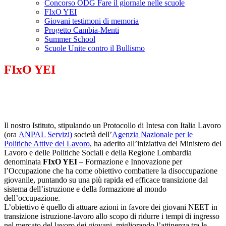
Concorso ODG Fare il giornale nelle scuole
FIxO YEI
Giovani testimoni di memoria
Progetto Cambia-Menti
Summer School
Scuole Unite contro il Bullismo
FIxO YEI
Il nostro Istituto, stipulando un Protocollo di Intesa con Italia Lavoro
(ora
ANPAL Servizi)
società dell’
Agenzia Nazionale per le
Politiche Attive del Lavoro
, ha aderito all’iniziativa del Ministero del
Lavoro e delle Politiche Sociali e della Regione Lombardia
denominata
FIxO YEI
– Formazione e Innovazione per
l’Occupazione che ha come obiettivo combattere la disoccupazione
giovanile, puntando su una più rapida ed efficace transizione dal
sistema dell’istruzione e della formazione al mondo
dell’occupazione.
L’obiettivo è quello di attuare azioni in favore dei giovani NEET in
transizione istruzione-lavoro allo scopo di ridurre i tempi di ingresso
nel mercato del lavoro dei giovani, migliorando l’attinenza tra le