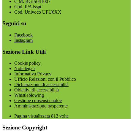
C.M. BGIS041007
Cod. IPA isspt
Cod. Univoco UFU6XX
Seguici su
Facebook
Instagram
Sezione Link Utili
Cookie policy
Note legali
Informativa Privacy
Ufficio Relazioni con il Pubblico
Dichiarazione di accessibilità
Obiettivi di accessibilità
Whistleblowing
Gestione consensi cookie
Amministrazione trasparente
Pagina visualizzata
812
volte
Sezione Copyright