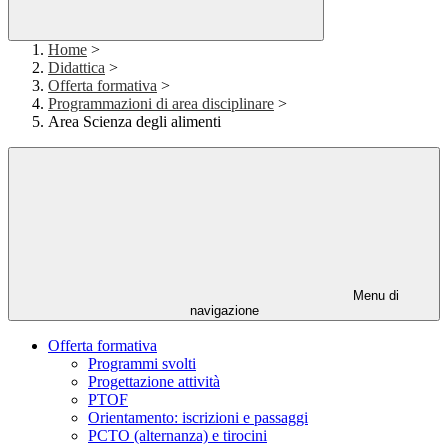
Home
>
Didattica
>
Offerta formativa
>
Programmazioni di area disciplinare
>
Area Scienza degli alimenti
Menu di
navigazione
Offerta formativa
Programmi svolti
Progettazione attività
PTOF
Orientamento: iscrizioni e passaggi
PCTO (alternanza) e tirocini