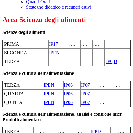
Quadri Orari
Sostegno didattico e recuperi estivi
Area Scienza degli alimenti
Scienze degli alimenti
PRIMA
IP17
….
….
….
SECONDA
IPEN
TERZA
IPQD
Scienza e cultura dell’alimentazione
TERZA
IPEN
IP06
IP07
….
….
QUARTA
IPEN
IP06
IP07
….
QUINTA
IPEN
IP06
IP07
….
Scienza e cultura dell’alimentazione, analisi e controllo micr.
Prodotti alimentari
TERZA
….
….
….
IPPD
….