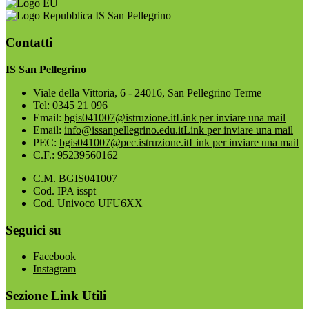
IS San Pellegrino
Contatti
IS San Pellegrino
Viale della Vittoria, 6 - 24016, San Pellegrino Terme
Tel:
0345 21 096
Email:
bgis041007@istruzione.it
Link per inviare una mail
Email:
info@issanpellegrino.edu.it
Link per inviare una mail
PEC:
bgis041007@pec.istruzione.it
Link per inviare una mail
C.F.: 95239560162
C.M. BGIS041007
Cod. IPA isspt
Cod. Univoco UFU6XX
Seguici su
Facebook
Instagram
Sezione Link Utili