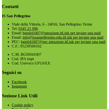
Contatti
IS San Pellegrino
Viale della Vittoria, 6 - 24016, San Pellegrino Terme
Tel:
0345 21 096
Email:
bgis041007@istruzione.it
Link per inviare una mail
Email:
info@issanpellegrino.edu.it
Link per inviare una mail
PEC:
bgis041007@pec.istruzione.it
Link per inviare una mail
C.F.: 95239560162
C.M. BGIS041007
Cod. IPA isspt
Cod. Univoco UFU6XX
Seguici su
Facebook
Instagram
Sezione Link Utili
Cookie policy