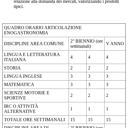
relazione alla domanda dei mercati, valorizzando i prodotti
tipici.
QUADRO ORARIO ARTICOLAZIONE
ENOGASTRONOMIA
2° BIENNIO (ore
DISCIPLINE AREA COMUNE
V ANNO
settimanali)
LINGUA E LETTERATURA
4
4
4
ITALIANA
STORIA
2
2
2
LINGUA INGLESE
3
3
3
MATEMATICA
3
3
3
SCIENZE MOTORIE E
2
2
2
SPORTIVE
IRC O ATTIVITÀ
1
1
1
ALTERNATIVE
TOTALE ORE SETTIMANALI
15
15
15
DISCIPLINE AREA DI
2° BIENNIO (ore