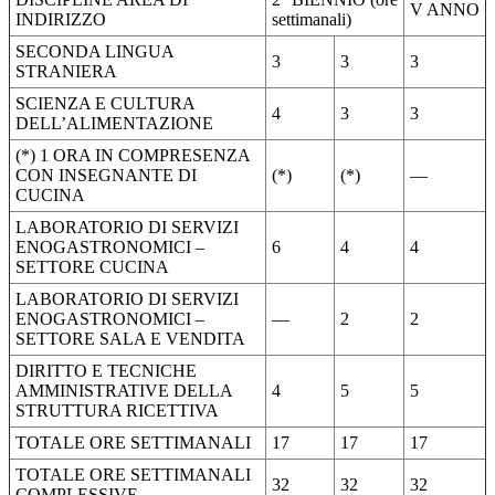
V ANNO
INDIRIZZO
settimanali)
SECONDA LINGUA
3
3
3
STRANIERA
SCIENZA E CULTURA
4
3
3
DELL’ALIMENTAZIONE
(*) 1 ORA IN COMPRESENZA
CON INSEGNANTE DI
(*)
(*)
—
CUCINA
LABORATORIO DI SERVIZI
ENOGASTRONOMICI –
6
4
4
SETTORE CUCINA
LABORATORIO DI SERVIZI
ENOGASTRONOMICI –
—
2
2
SETTORE SALA E VENDITA
DIRITTO E TECNICHE
AMMINISTRATIVE DELLA
4
5
5
STRUTTURA RICETTIVA
TOTALE ORE SETTIMANALI
17
17
17
TOTALE ORE SETTIMANALI
32
32
32
COMPLESSIVE