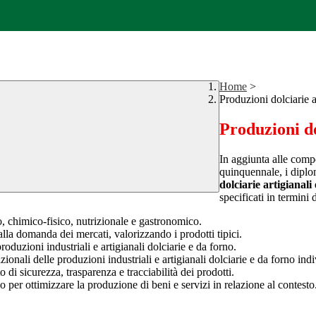
Home
>
Produzioni dolciarie ar
Produzioni do
In aggiunta alle compe
quinquennale, i diplo
dolciarie artigianali 
specificati in termini
co, chimico-fisico, nutrizionale e gastronomico.
lla domanda dei mercati, valorizzando i prodotti tipici.
produzioni industriali e artigianali dolciarie e da forno.
zionali delle produzioni industriali e artigianali dolciarie e da forno in
o di sicurezza, trasparenza e tracciabilità dei prodotti.
 per ottimizzare la produzione di beni e servizi in relazione al contesto