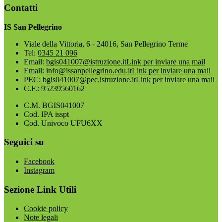
Contatti
IS San Pellegrino
Viale della Vittoria, 6 - 24016, San Pellegrino Terme
Tel:
0345 21 096
Email:
bgis041007@istruzione.it
Link per inviare una mail
Email:
info@issanpellegrino.edu.it
Link per inviare una mail
PEC:
bgis041007@pec.istruzione.it
Link per inviare una mail
C.F.: 95239560162
C.M. BGIS041007
Cod. IPA isspt
Cod. Univoco UFU6XX
Seguici su
Facebook
Instagram
Sezione Link Utili
Cookie policy
Note legali