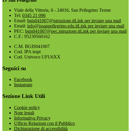
IS San Pellegrino
Viale della Vittoria, 6 - 24016, San Pellegrino Terme
Tel:
0345 21 096
Email:
bgis041007@istruzione.it
Link per inviare una mail
Email:
info@issanpellegrino.edu.it
Link per inviare una mail
PEC:
bgis041007@pec.istruzione.it
Link per inviare una mail
C.F.: 95239560162
C.M. BGIS041007
Cod. IPA isspt
Cod. Univoco UFU6XX
Seguici su
Facebook
Instagram
Sezione Link Utili
Cookie policy
Note legali
Informativa Privacy
Ufficio Relazioni con il Pubblico
Dichiarazione di accessibilità