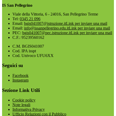
IS San Pellegrino
Viale della Vittoria, 6 - 24016, San Pellegrino Terme
Tel:
0345 21 096
Email:
bgis041007@istruzione.it
Link per inviare una mail
Email:
info@issanpellegrino.edu.it
Link per inviare una mail
PEC:
bgis041007@pec.istruzione.it
Link per inviare una mail
C.F.: 95239560162
C.M. BGIS041007
Cod. IPA isspt
Cod. Univoco UFU6XX
Seguici su
Facebook
Instagram
Sezione Link Utili
Cookie policy
Note legali
Informativa Privacy
Ufficio Relazioni con il Pubblico