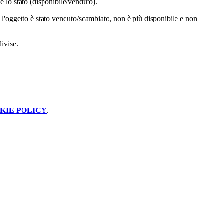
 e lo stato (disponibile/venduto).
 l'oggetto è stato venduto/scambiato, non è più disponibile e non
divise.
KIE POLICY
.