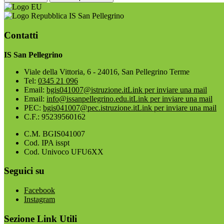
IS San Pellegrino
Contatti
IS San Pellegrino
Viale della Vittoria, 6 - 24016, San Pellegrino Terme
Tel:
0345 21 096
Email:
bgis041007@istruzione.it
Link per inviare una mail
Email:
info@issanpellegrino.edu.it
Link per inviare una mail
PEC:
bgis041007@pec.istruzione.it
Link per inviare una mail
C.F.: 95239560162
C.M. BGIS041007
Cod. IPA isspt
Cod. Univoco UFU6XX
Seguici su
Facebook
Instagram
Sezione Link Utili