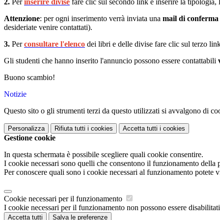
2.
Per
inserire divise
fare clic sul secondo link e inserire la tipologia,
Attenzione
: per ogni inserimento verrà inviata una
mail di conferma
desideriate venire contattati).
3.
Per
consultare l'elenco
dei libri e delle divise fare clic sul terzo li
Gli studenti che hanno inserito l'annuncio possono essere contattabili
Buono scambio!
Notizie
Questo sito o gli strumenti terzi da questo utilizzati si avvalgono di coo
Personalizza
Rifiuta tutti
i cookies
Accetta tutti
i cookies
Gestione cookie
In questa schermata è possibile scegliere quali cookie consentire.
I cookie necessari sono quelli che consentono il funzionamento della pi
Per conoscere quali sono i cookie necessari al funzionamento potete v
Cookie necessari per il funzionamento
I cookie necessari per il funzionamento non possono essere disabilitati.
Accetta tutti
Salva le preferenze