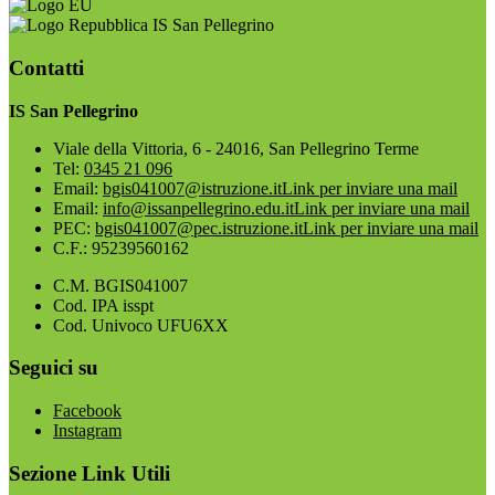
IS San Pellegrino
Contatti
IS San Pellegrino
Viale della Vittoria, 6 - 24016, San Pellegrino Terme
Tel:
0345 21 096
Email:
bgis041007@istruzione.it
Link per inviare una mail
Email:
info@issanpellegrino.edu.it
Link per inviare una mail
PEC:
bgis041007@pec.istruzione.it
Link per inviare una mail
C.F.: 95239560162
C.M. BGIS041007
Cod. IPA isspt
Cod. Univoco UFU6XX
Seguici su
Facebook
Instagram
Sezione Link Utili