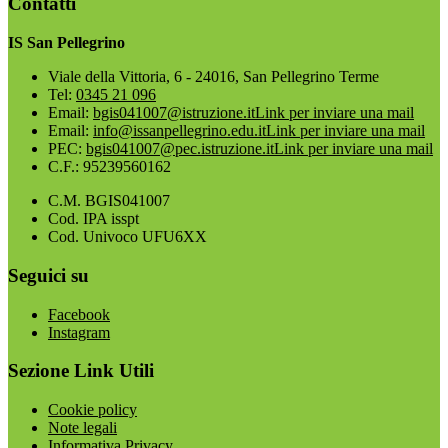
Contatti
IS San Pellegrino
Viale della Vittoria, 6 - 24016, San Pellegrino Terme
Tel:
0345 21 096
Email:
bgis041007@istruzione.it
Link per inviare una mail
Email:
info@issanpellegrino.edu.it
Link per inviare una mail
PEC:
bgis041007@pec.istruzione.it
Link per inviare una mail
C.F.: 95239560162
C.M. BGIS041007
Cod. IPA isspt
Cod. Univoco UFU6XX
Seguici su
Facebook
Instagram
Sezione Link Utili
Cookie policy
Note legali
Informativa Privacy