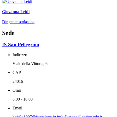
Giovanna Leidi
Dirigente scolastico
Sede
IS San Pellegrino
Indirizzo
Viale della Vittoria, 6
CAP
24016
Orari
8.00 - 18.00
Email
bgis041007@istruzione.it; info@issanpellegrino.edu.it