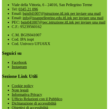
Viale della Vittoria, 6 - 24016, San Pellegrino Terme
Tel:
0345 21 096
Email:
bgis041007@istruzione.it
Link per inviare una mail
Email:
info@issanpellegrino.edu.it
Link per inviare una mail
PEC:
bgis041007@pec.istruzione.it
Link per inviare una mail
C.F.: 95239560162
C.M. BGIS041007
Cod. IPA isspt
Cod. Univoco UFU6XX
Seguici su
Facebook
Instagram
Sezione Link Utili
Cookie policy
Note legali
Informativa Privacy
Ufficio Relazioni con il Pubblico
Dichiarazione di accessibilità
Obiettivi di accessibilità