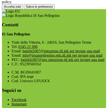
policy.
Accetta tutti
Salva le preferenze
IS San Pellegrino
Contatti
IS San Pellegrino
Viale della Vittoria, 6 - 24016, San Pellegrino Terme
Tel:
0345 21 096
Email:
bgis041007@istruzione.it
Link per inviare una mail
Email:
info@issanpellegrino.edu.it
Link per inviare una mail
PEC:
bgis041007@pec.istruzione.it
Link per inviare una mail
C.F.: 95239560162
C.M. BGIS041007
Cod. IPA isspt
Cod. Univoco UFU6XX
Seguici su
Facebook
Instagram