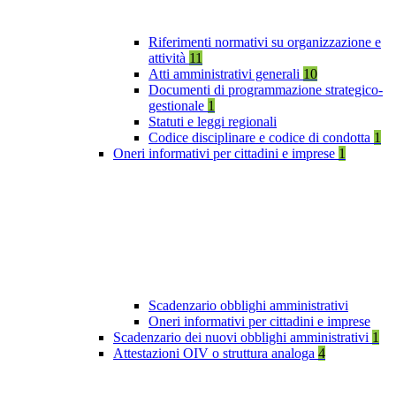
Riferimenti normativi su organizzazione e
attività
11
Atti amministrativi generali
10
Documenti di programmazione strategico-
gestionale
1
Statuti e leggi regionali
Codice disciplinare e codice di condotta
1
Oneri informativi per cittadini e imprese
1
Scadenzario obblighi amministrativi
Oneri informativi per cittadini e imprese
Scadenzario dei nuovi obblighi amministrativi
1
Attestazioni OIV o struttura analoga
4