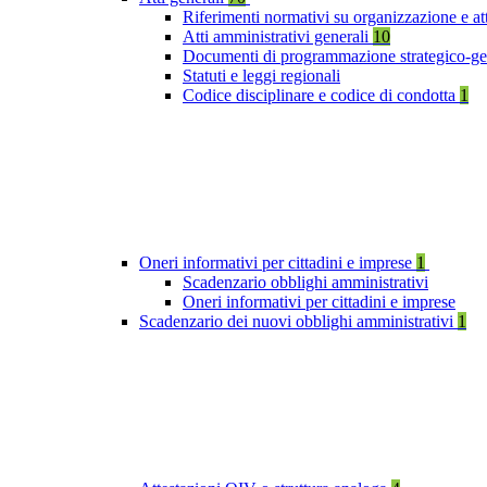
Riferimenti normativi su organizzazione e at
Atti amministrativi generali
10
Documenti di programmazione strategico-ge
Statuti e leggi regionali
Codice disciplinare e codice di condotta
1
Oneri informativi per cittadini e imprese
1
Scadenzario obblighi amministrativi
Oneri informativi per cittadini e imprese
Scadenzario dei nuovi obblighi amministrativi
1