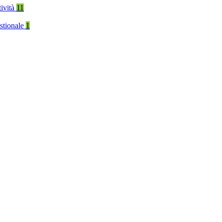
tività
11
stionale
1