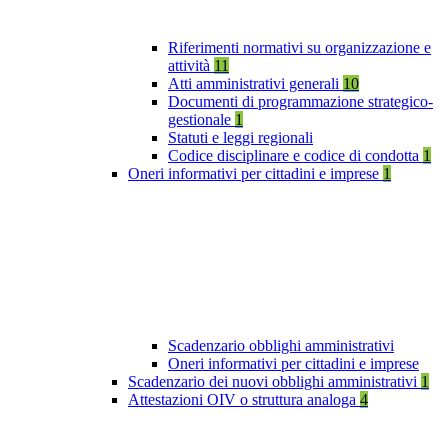
Riferimenti normativi su organizzazione e
attività
11
Atti amministrativi generali
10
Documenti di programmazione strategico-
gestionale
1
Statuti e leggi regionali
Codice disciplinare e codice di condotta
1
Oneri informativi per cittadini e imprese
1
Scadenzario obblighi amministrativi
Oneri informativi per cittadini e imprese
Scadenzario dei nuovi obblighi amministrativi
1
Attestazioni OIV o struttura analoga
4