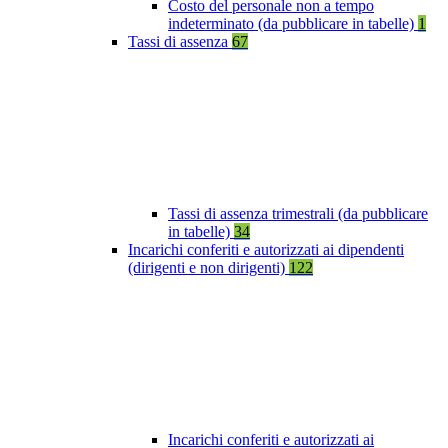
Costo del personale non a tempo
indeterminato (da pubblicare in tabelle)
1
Tassi di assenza
67
Tassi di assenza trimestrali (da pubblicare
in tabelle)
34
Incarichi conferiti e autorizzati ai dipendenti
(dirigenti e non dirigenti)
122
Incarichi conferiti e autorizzati ai