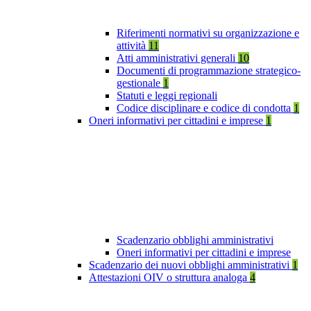
Riferimenti normativi su organizzazione e
attività
11
Atti amministrativi generali
10
Documenti di programmazione strategico-
gestionale
1
Statuti e leggi regionali
Codice disciplinare e codice di condotta
1
Oneri informativi per cittadini e imprese
1
Scadenzario obblighi amministrativi
Oneri informativi per cittadini e imprese
Scadenzario dei nuovi obblighi amministrativi
1
Attestazioni OIV o struttura analoga
4