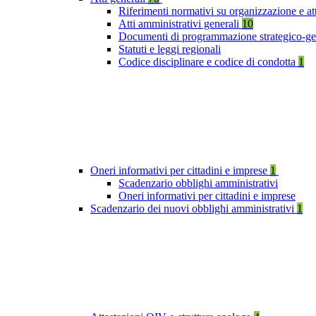
Riferimenti normativi su organizzazione e at
Atti amministrativi generali
10
Documenti di programmazione strategico-ge
Statuti e leggi regionali
Codice disciplinare e codice di condotta
1
Oneri informativi per cittadini e imprese
1
Scadenzario obblighi amministrativi
Oneri informativi per cittadini e imprese
Scadenzario dei nuovi obblighi amministrativi
1