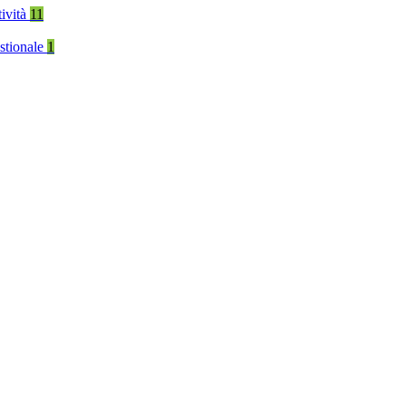
tività
11
stionale
1