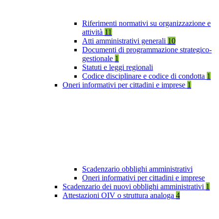
Riferimenti normativi su organizzazione e
attività
11
Atti amministrativi generali
10
Documenti di programmazione strategico-
gestionale
1
Statuti e leggi regionali
Codice disciplinare e codice di condotta
1
Oneri informativi per cittadini e imprese
1
Scadenzario obblighi amministrativi
Oneri informativi per cittadini e imprese
Scadenzario dei nuovi obblighi amministrativi
1
Attestazioni OIV o struttura analoga
4