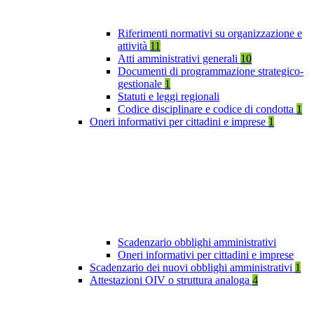
Riferimenti normativi su organizzazione e
attività
11
Atti amministrativi generali
10
Documenti di programmazione strategico-
gestionale
1
Statuti e leggi regionali
Codice disciplinare e codice di condotta
1
Oneri informativi per cittadini e imprese
1
Scadenzario obblighi amministrativi
Oneri informativi per cittadini e imprese
Scadenzario dei nuovi obblighi amministrativi
1
Attestazioni OIV o struttura analoga
4