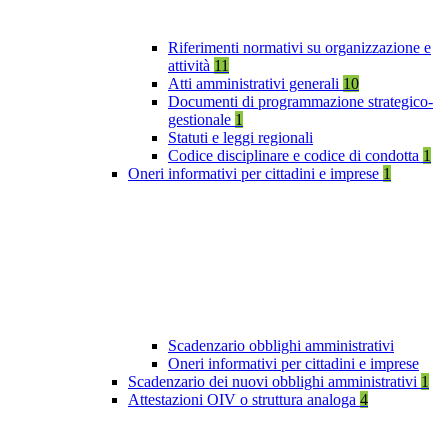
Riferimenti normativi su organizzazione e
attività
11
Atti amministrativi generali
10
Documenti di programmazione strategico-
gestionale
1
Statuti e leggi regionali
Codice disciplinare e codice di condotta
1
Oneri informativi per cittadini e imprese
1
Scadenzario obblighi amministrativi
Oneri informativi per cittadini e imprese
Scadenzario dei nuovi obblighi amministrativi
1
Attestazioni OIV o struttura analoga
4