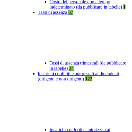
Costo del personale non a tempo
indeterminato (da pubblicare in tabelle)
1
Tassi di assenza
67
Tassi di assenza trimestrali (da pubblicare
in tabelle)
34
Incarichi conferiti e autorizzati ai dipendenti
(dirigenti e non dirigenti)
122
Incarichi conferiti e autorizzati ai