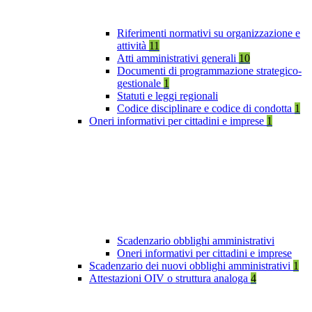
Riferimenti normativi su organizzazione e
attività
11
Atti amministrativi generali
10
Documenti di programmazione strategico-
gestionale
1
Statuti e leggi regionali
Codice disciplinare e codice di condotta
1
Oneri informativi per cittadini e imprese
1
Scadenzario obblighi amministrativi
Oneri informativi per cittadini e imprese
Scadenzario dei nuovi obblighi amministrativi
1
Attestazioni OIV o struttura analoga
4