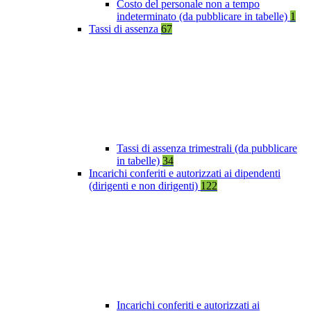
Costo del personale non a tempo
indeterminato (da pubblicare in tabelle)
1
Tassi di assenza
67
Tassi di assenza trimestrali (da pubblicare
in tabelle)
34
Incarichi conferiti e autorizzati ai dipendenti
(dirigenti e non dirigenti)
122
Incarichi conferiti e autorizzati ai