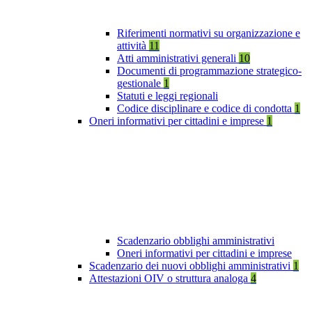
Riferimenti normativi su organizzazione e
attività
11
Atti amministrativi generali
10
Documenti di programmazione strategico-
gestionale
1
Statuti e leggi regionali
Codice disciplinare e codice di condotta
1
Oneri informativi per cittadini e imprese
1
Scadenzario obblighi amministrativi
Oneri informativi per cittadini e imprese
Scadenzario dei nuovi obblighi amministrativi
1
Attestazioni OIV o struttura analoga
4