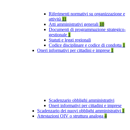
Riferimenti normativi su organizzazione e
attività
11
Atti amministrativi generali
10
Documenti di programmazione strategico-
gestionale
1
Statuti e leggi regionali
Codice disciplinare e codice di condotta
1
Oneri informativi per cittadini e imprese
1
Scadenzario obblighi amministrativi
Oneri informativi per cittadini e imprese
Scadenzario dei nuovi obblighi amministrativi
1
Attestazioni OIV o struttura analoga
4