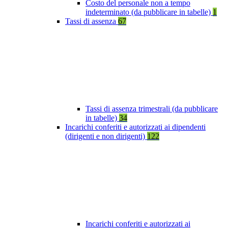
Costo del personale non a tempo
indeterminato (da pubblicare in tabelle)
1
Tassi di assenza
67
Tassi di assenza trimestrali (da pubblicare
in tabelle)
34
Incarichi conferiti e autorizzati ai dipendenti
(dirigenti e non dirigenti)
122
Incarichi conferiti e autorizzati ai