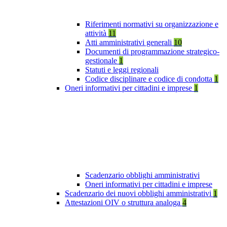
Riferimenti normativi su organizzazione e
attività
11
Atti amministrativi generali
10
Documenti di programmazione strategico-
gestionale
1
Statuti e leggi regionali
Codice disciplinare e codice di condotta
1
Oneri informativi per cittadini e imprese
1
Scadenzario obblighi amministrativi
Oneri informativi per cittadini e imprese
Scadenzario dei nuovi obblighi amministrativi
1
Attestazioni OIV o struttura analoga
4