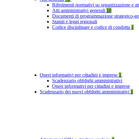
Riferimenti normativi su organizzazione e at
Atti amministrativi generali
10
Documenti di programmazione strategico-ge
Statuti e leggi regionali
Codice disciplinare e codice di condotta
1
Oneri informativi per cittadini e imprese
1
Scadenzario obblighi amministrativi
Oneri informativi per cittadini e imprese
Scadenzario dei nuovi obblighi amministrativi
1