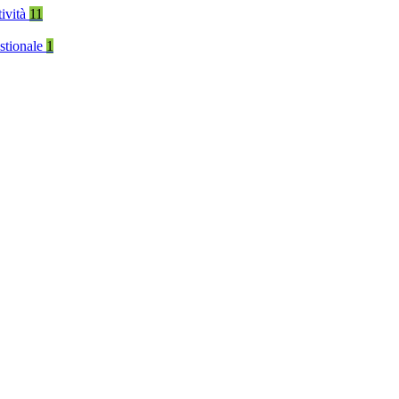
tività
11
stionale
1