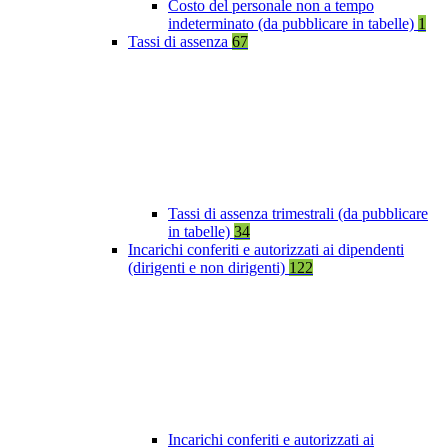
Costo del personale non a tempo
indeterminato (da pubblicare in tabelle)
1
Tassi di assenza
67
Tassi di assenza trimestrali (da pubblicare
in tabelle)
34
Incarichi conferiti e autorizzati ai dipendenti
(dirigenti e non dirigenti)
122
Incarichi conferiti e autorizzati ai