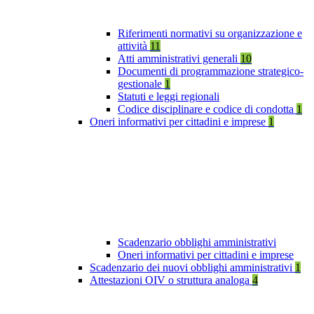
Riferimenti normativi su organizzazione e
attività
11
Atti amministrativi generali
10
Documenti di programmazione strategico-
gestionale
1
Statuti e leggi regionali
Codice disciplinare e codice di condotta
1
Oneri informativi per cittadini e imprese
1
Scadenzario obblighi amministrativi
Oneri informativi per cittadini e imprese
Scadenzario dei nuovi obblighi amministrativi
1
Attestazioni OIV o struttura analoga
4