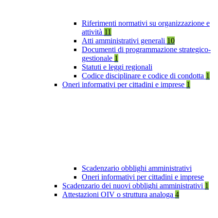
Riferimenti normativi su organizzazione e
attività
11
Atti amministrativi generali
10
Documenti di programmazione strategico-
gestionale
1
Statuti e leggi regionali
Codice disciplinare e codice di condotta
1
Oneri informativi per cittadini e imprese
1
Scadenzario obblighi amministrativi
Oneri informativi per cittadini e imprese
Scadenzario dei nuovi obblighi amministrativi
1
Attestazioni OIV o struttura analoga
4