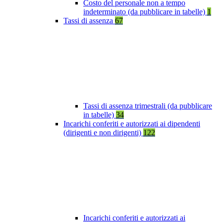
Costo del personale non a tempo
indeterminato (da pubblicare in tabelle)
1
Tassi di assenza
67
Tassi di assenza trimestrali (da pubblicare
in tabelle)
34
Incarichi conferiti e autorizzati ai dipendenti
(dirigenti e non dirigenti)
122
Incarichi conferiti e autorizzati ai