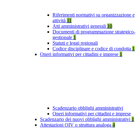
Riferimenti normativi su organizzazione e
attività
11
Atti amministrativi generali
10
Documenti di programmazione strategico-
gestionale
1
Statuti e leggi regionali
Codice disciplinare e codice di condotta
1
Oneri informativi per cittadini e imprese
1
Scadenzario obblighi amministrativi
Oneri informativi per cittadini e imprese
Scadenzario dei nuovi obblighi amministrativi
1
Attestazioni OIV o struttura analoga
4