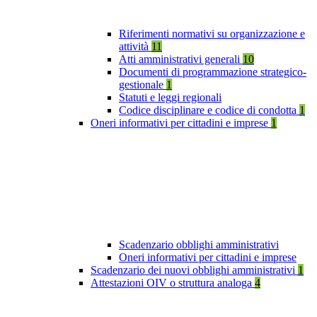
Riferimenti normativi su organizzazione e
attività
11
Atti amministrativi generali
10
Documenti di programmazione strategico-
gestionale
1
Statuti e leggi regionali
Codice disciplinare e codice di condotta
1
Oneri informativi per cittadini e imprese
1
Scadenzario obblighi amministrativi
Oneri informativi per cittadini e imprese
Scadenzario dei nuovi obblighi amministrativi
1
Attestazioni OIV o struttura analoga
4