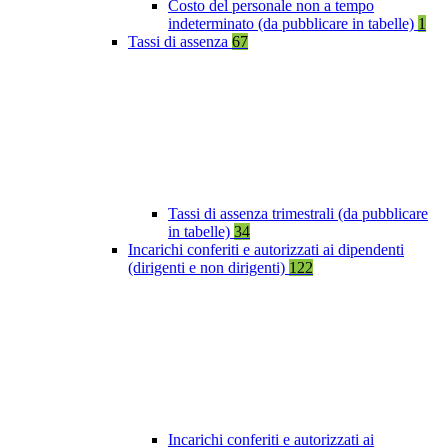
Costo del personale non a tempo
indeterminato (da pubblicare in tabelle)
1
Tassi di assenza
67
Tassi di assenza trimestrali (da pubblicare
in tabelle)
34
Incarichi conferiti e autorizzati ai dipendenti
(dirigenti e non dirigenti)
122
Incarichi conferiti e autorizzati ai