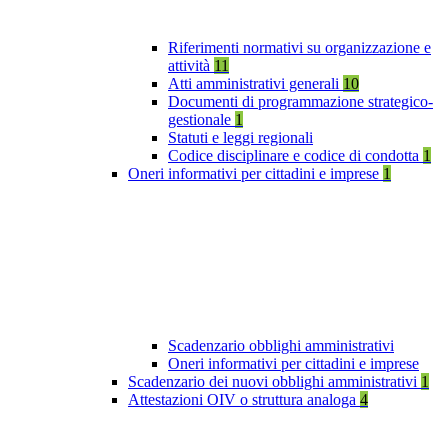
Riferimenti normativi su organizzazione e
attività
11
Atti amministrativi generali
10
Documenti di programmazione strategico-
gestionale
1
Statuti e leggi regionali
Codice disciplinare e codice di condotta
1
Oneri informativi per cittadini e imprese
1
Scadenzario obblighi amministrativi
Oneri informativi per cittadini e imprese
Scadenzario dei nuovi obblighi amministrativi
1
Attestazioni OIV o struttura analoga
4