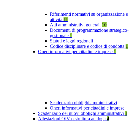
Riferimenti normativi su organizzazione e
attività
11
Atti amministrativi generali
10
Documenti di programmazione strategico-
gestionale
1
Statuti e leggi regionali
Codice disciplinare e codice di condotta
1
Oneri informativi per cittadini e imprese
1
Scadenzario obblighi amministrativi
Oneri informativi per cittadini e imprese
Scadenzario dei nuovi obblighi amministrativi
1
Attestazioni OIV o struttura analoga
4