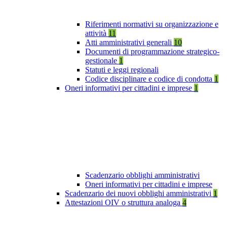
Riferimenti normativi su organizzazione e
attività
11
Atti amministrativi generali
10
Documenti di programmazione strategico-
gestionale
1
Statuti e leggi regionali
Codice disciplinare e codice di condotta
1
Oneri informativi per cittadini e imprese
1
Scadenzario obblighi amministrativi
Oneri informativi per cittadini e imprese
Scadenzario dei nuovi obblighi amministrativi
1
Attestazioni OIV o struttura analoga
4