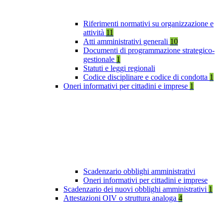
Riferimenti normativi su organizzazione e
attività
11
Atti amministrativi generali
10
Documenti di programmazione strategico-
gestionale
1
Statuti e leggi regionali
Codice disciplinare e codice di condotta
1
Oneri informativi per cittadini e imprese
1
Scadenzario obblighi amministrativi
Oneri informativi per cittadini e imprese
Scadenzario dei nuovi obblighi amministrativi
1
Attestazioni OIV o struttura analoga
4