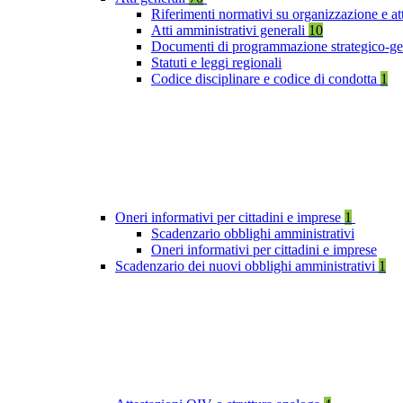
Riferimenti normativi su organizzazione e at
Atti amministrativi generali
10
Documenti di programmazione strategico-ge
Statuti e leggi regionali
Codice disciplinare e codice di condotta
1
Oneri informativi per cittadini e imprese
1
Scadenzario obblighi amministrativi
Oneri informativi per cittadini e imprese
Scadenzario dei nuovi obblighi amministrativi
1