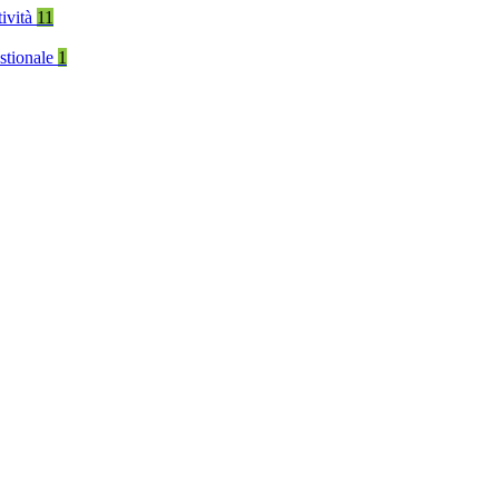
tività
11
stionale
1