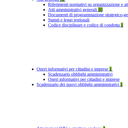
Riferimenti normativi su organizzazione e at
Atti amministrativi generali
10
Documenti di programmazione strategico-ge
Statuti e leggi regionali
Codice disciplinare e codice di condotta
1
Oneri informativi per cittadini e imprese
1
Scadenzario obblighi amministrativi
Oneri informativi per cittadini e imprese
Scadenzario dei nuovi obblighi amministrativi
1