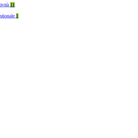
tività
11
stionale
1