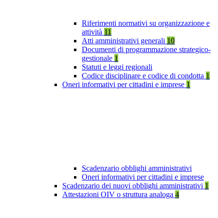
Riferimenti normativi su organizzazione e
attività
11
Atti amministrativi generali
10
Documenti di programmazione strategico-
gestionale
1
Statuti e leggi regionali
Codice disciplinare e codice di condotta
1
Oneri informativi per cittadini e imprese
1
Scadenzario obblighi amministrativi
Oneri informativi per cittadini e imprese
Scadenzario dei nuovi obblighi amministrativi
1
Attestazioni OIV o struttura analoga
4