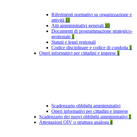
Riferimenti normativi su organizzazione e
attività
11
Atti amministrativi generali
10
Documenti di programmazione strategico-
gestionale
1
Statuti e leggi regionali
Codice disciplinare e codice di condotta
1
Oneri informativi per cittadini e imprese
1
Scadenzario obblighi amministrativi
Oneri informativi per cittadini e imprese
Scadenzario dei nuovi obblighi amministrativi
1
Attestazioni OIV o struttura analoga
4