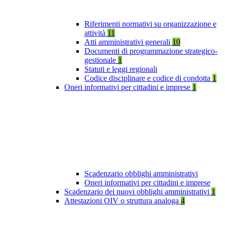
Riferimenti normativi su organizzazione e
attività
11
Atti amministrativi generali
10
Documenti di programmazione strategico-
gestionale
1
Statuti e leggi regionali
Codice disciplinare e codice di condotta
1
Oneri informativi per cittadini e imprese
1
Scadenzario obblighi amministrativi
Oneri informativi per cittadini e imprese
Scadenzario dei nuovi obblighi amministrativi
1
Attestazioni OIV o struttura analoga
4