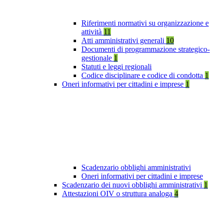
Riferimenti normativi su organizzazione e
attività
11
Atti amministrativi generali
10
Documenti di programmazione strategico-
gestionale
1
Statuti e leggi regionali
Codice disciplinare e codice di condotta
1
Oneri informativi per cittadini e imprese
1
Scadenzario obblighi amministrativi
Oneri informativi per cittadini e imprese
Scadenzario dei nuovi obblighi amministrativi
1
Attestazioni OIV o struttura analoga
4