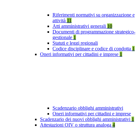
Riferimenti normativi su organizzazione e
attività
11
Atti amministrativi generali
10
Documenti di programmazione strategico-
gestionale
1
Statuti e leggi regionali
Codice disciplinare e codice di condotta
1
Oneri informativi per cittadini e imprese
1
Scadenzario obblighi amministrativi
Oneri informativi per cittadini e imprese
Scadenzario dei nuovi obblighi amministrativi
1
Attestazioni OIV o struttura analoga
4